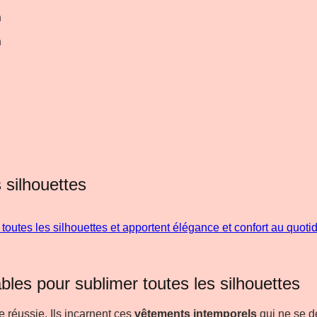
n
n
 silhouettes
les pour sublimer toutes les silhouettes
 réussie. Ils incarnent ces
vêtements intemporels
qui ne se d