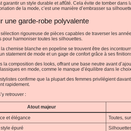
garantir un style durable et affûté. Cela évite de tomber dans 
riation de la mode, c’est une manière d’embrasser sa silhouette
r une garde-robe polyvalente
sélection rigoureuse de pièces capables de traverser les année
iés pour harmoniser toutes les silhouettes.
re la chemise blanche en popeline se trouvent être des incontour
ois un statement de mode et un gage de confort grâce à ses finiti
la composition des looks, offrant une base neutre avant d’ajou
eurs classiques en mode, comme le manque d’équilibre dans le cho
ylistes confirme que la plupart des femmes privilégient davan
ent rapidement.
’y retrouver :
Atout majeur
ce et élégance
Toutes, su
 style épuré
Silhouettes