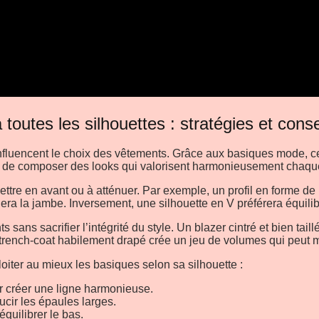
utes les silhouettes : stratégies et conse
nfluencent le choix des vêtements. Grâce aux basiques mode, ce
ible de composer des looks qui valorisent harmonieusement chaq
ettre en avant ou à atténuer. Par exemple, un profil en forme d
era la jambe. Inversement, une silhouette en V préférera équilibr
 sans sacrifier l’intégrité du style. Un blazer cintré et bien tail
 trench-coat habilement drapé crée un jeu de volumes qui peut mé
oiter au mieux les basiques selon sa silhouette :
ur créer une ligne harmonieuse.
ucir les épaules larges.
quilibrer le bas.