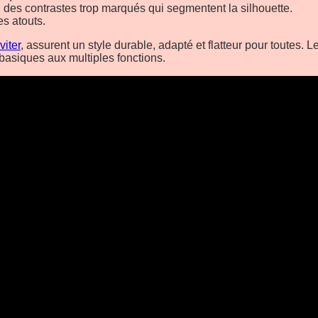
i des contrastes trop marqués qui segmentent la silhouette.
es atouts.
viter
, assurent un style durable, adapté et flatteur pour toutes.
basiques aux multiples fonctions.