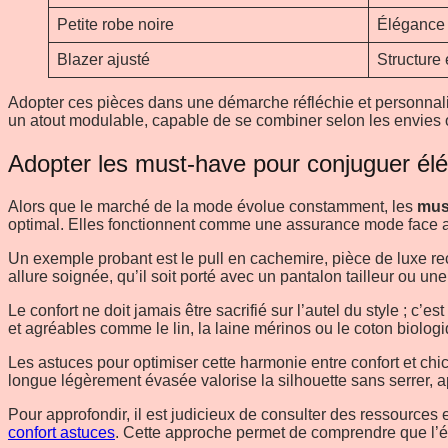
Petite robe noire
Élégance 
Blazer ajusté
Structure 
Adopter ces pièces dans une démarche réfléchie et personnalis
un atout modulable, capable de se combiner selon les envies 
Adopter les must-have pour conjuguer élé
Alors que le marché de la mode évolue constamment, les
mus
optimal. Elles fonctionnent comme une assurance mode face a
Un exemple probant est le pull en cachemire, pièce de luxe rec
allure soignée, qu’il soit porté avec un pantalon tailleur ou une
Le confort ne doit jamais être sacrifié sur l’autel du style ; c’e
et agréables comme le lin, la laine mérinos ou le coton biologi
Les astuces pour optimiser cette harmonie entre confort et chi
longue légèrement évasée valorise la silhouette sans serrer, 
Pour approfondir, il est judicieux de consulter des ressources
confort astuces
. Cette approche permet de comprendre que l’élé