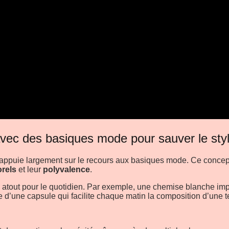
ec des basiques mode pour sauver le styl
appuie largement sur le recours aux basiques mode. Ce concept,
rels
et leur
polyvalence
.
le atout pour le quotidien. Par exemple, une chemise blanche i
 d’une capsule qui facilite chaque matin la composition d’une ten