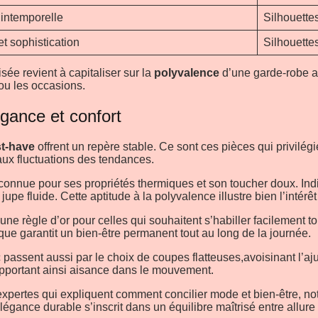
intemporelle
Silhouette
et sophistication
Silhouette
ée revient à capitaliser sur la
polyvalence
d’une garde-robe as
ou les occasions.
gance et confort
t-have
offrent un repère stable. Ce sont ces pièces qui privilégi
ux fluctuations des tendances.
onnue pour ses propriétés thermiques et son toucher doux. Indis
 jupe fluide. Cette aptitude à la polyvalence illustre bien l’inté
st une règle d’or pour celles qui souhaitent s’habiller facilement 
que garantit un bien-être permanent tout au long de la journée.
c passent aussi par le choix de coupes flatteuses,avoisinant l’a
apportant ainsi aisance dans le mouvement.
 expertes qui expliquent comment concilier mode et bien-être, n
gance durable s’inscrit dans un équilibre maîtrisé entre allure e