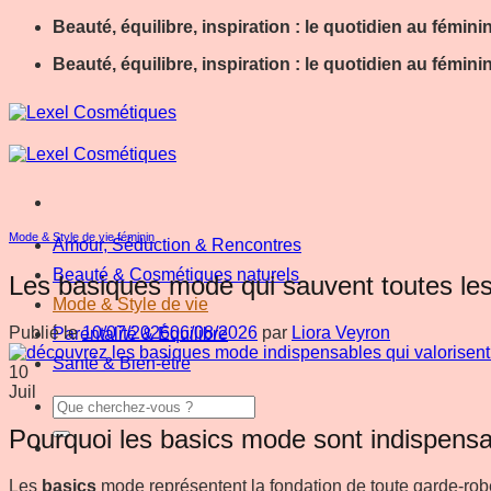
Passer
Beauté, équilibre, inspiration : le quotidien au fémini
au
Beauté, équilibre, inspiration : le quotidien au fémini
contenu
Mode & Style de vie féminin
Amour, Séduction & Rencontres
Beauté & Cosmétiques naturels
Les basiques mode qui sauvent toutes les
Mode & Style de vie
Publié le
10/07/2026
06/08/2026
par
Liora Veyron
Parentalité & Équilibre
Santé & Bien-être
10
Juil
Pourquoi les basics mode sont indispensab
Les
basics
mode représentent la fondation de toute garde-robe