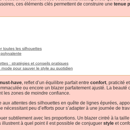
soires, ces éléments clés permettent de construire une
tenue p
 toutes les silhouettes
 polyvalente
es : stratégies et conseils pratiques
mode pour sauver le style au quotidien
must-have
, reflet d’un équilibre parfait entre
confort
, praticité 
e immaculée ou encore un blazer parfaitement ajusté. La beauté 
ant les zones de moindre confiance.
e aux attentes des silhouettes en quête de lignes épurées, apport
se nécessitant peu d’efforts pour s’adapter à une journée de trav
uer subtilement avec les proportions. Un blazer cintré à la tail
illustrent à quel point il est possible de conjuguer
style
et conf