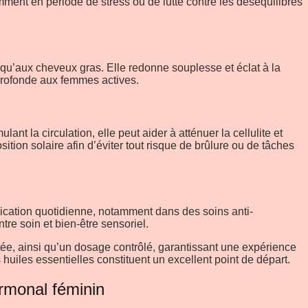
ment en période de stress ou de lutte contre les déséquilibres
qu’aux cheveux gras. Elle redonne souplesse et éclat à la
 profonde aux femmes actives.
lant la circulation, elle peut aider à atténuer la cellulite et
sition solaire afin d’éviter tout risque de brûlure ou de tâches
lication quotidienne, notamment dans des soins anti-
tre soin et bien-être sensoriel.
tée, ainsi qu’un dosage contrôlé, garantissant une expérience
s huiles essentielles constituent un excellent point de départ.
ormonal féminin