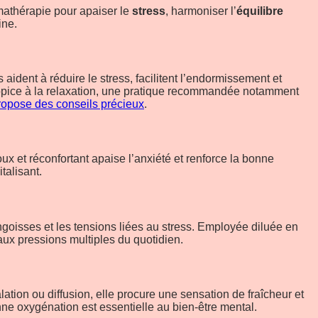
mathérapie pour apaiser le
stress
, harmoniser l’
équilibre
ine.
aident à réduire le stress, facilitent l’endormissement et
ropice à la relaxation, une pratique recommandée notamment
ropose des conseils précieux
.
x et réconfortant apaise l’anxiété et renforce la bonne
talisant.
angoisses et les tensions liées au stress. Employée diluée en
ux pressions multiples du quotidien.
alation ou diffusion, elle procure une sensation de fraîcheur et
onne oxygénation est essentielle au bien-être mental.