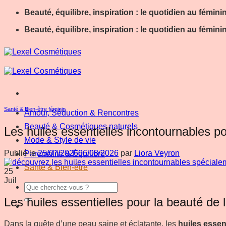
Passer
Beauté, équilibre, inspiration : le quotidien au fémini
au
Beauté, équilibre, inspiration : le quotidien au fémini
contenu
Santé & Bien-être féminin
Amour, Séduction & Rencontres
Beauté & Cosmétiques naturels
Les huiles essentielles incontournables 
Mode & Style de vie
Publié le
25/07/2026
06/08/2026
par
Liora Veyron
Parentalité & Équilibre
Santé & Bien-être
25
Juil
Les huiles essentielles pour la beauté de
Dans la quête d’une peau saine et éclatante, les
huiles essen