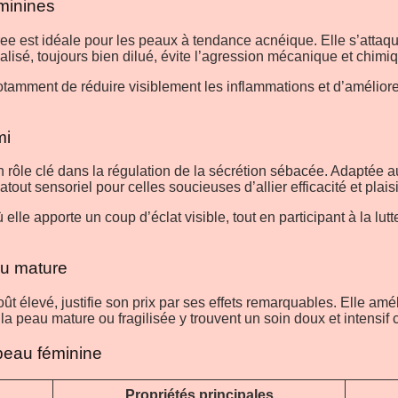
éminines
tree est idéale pour les peaux à tendance acnéique. Elle s’attaqu
alisé, toujours bien dilué, évite l’agression mécanique et chimiq
tamment de réduire visiblement les inflammations et d’améliorer 
mi
un rôle clé dans la régulation de la sécrétion sébacée. Adaptée 
atout sensoriel pour celles soucieuses d’allier efficacité et plaisir
elle apporte un coup d’éclat visible, tout en participant à la l
au mature
ût élevé, justifie son prix par ses effets remarquables. Elle améli
a peau mature ou fragilisée y trouvent un soin doux et intensif ca
 peau féminine
Propriétés principales