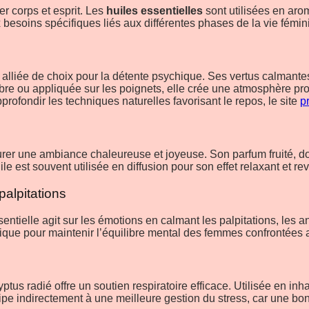
r corps et esprit. Les
huiles essentielles
sont utilisées en aro
x besoins spécifiques liés aux différentes phases de la vie fémin
alliée de choix pour la détente psychique. Ses vertus calmantes 
bre ou appliquée sur les poignets, elle crée une atmosphère p
profondir les techniques naturelles favorisant le repos, le site
p
urer une ambiance chaleureuse et joyeuse. Son parfum fruité, dou
 est souvent utilisée en diffusion pour son effet relaxant et revi
palpitations
sentielle agit sur les émotions en calmant les palpitations, les 
ue pour maintenir l’équilibre mental des femmes confrontées a
ptus radié offre un soutien respiratoire efficace. Utilisée en inh
ticipe indirectement à une meilleure gestion du stress, car une b