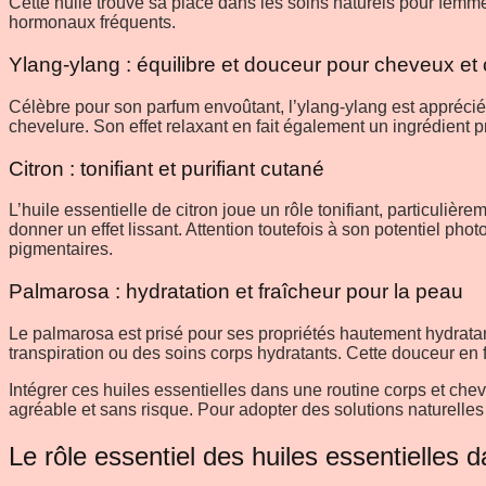
Cette huile trouve sa place dans les soins naturels pour femm
hormonaux fréquents.
Ylang-ylang : équilibre et douceur pour cheveux et
Célèbre pour son parfum envoûtant, l’ylang-ylang est apprécié
chevelure. Son effet relaxant en fait également un ingrédient 
Citron : tonifiant et purifiant cutané
L’huile essentielle de citron joue un rôle tonifiant, particulière
donner un effet lissant. Attention toutefois à son potentiel phot
pigmentaires.
Palmarosa : hydratation et fraîcheur pour la peau
Le palmarosa est prisé pour ses propriétés hautement hydratan
transpiration ou des soins corps hydratants. Cette douceur en f
Intégrer ces huiles essentielles dans une routine corps et ch
agréable et sans risque. Pour adopter des solutions naturelles
Le rôle essentiel des huiles essentielles d