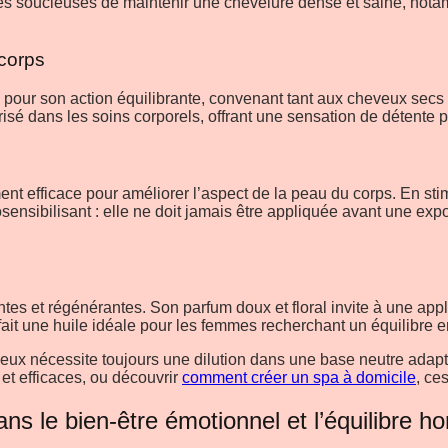
es soucieuses de maintenir une chevelure dense et saine, notam
 corps
 pour son action équilibrante, convenant tant aux cheveux secs 
prisé dans les soins corporels, offrant une sensation de détente
ment efficace pour améliorer l’aspect de la peau du corps. En stimu
osensibilisant : elle ne doit jamais être appliquée avant une expo
tes et régénérantes. Son parfum doux et floral invite à une app
ait une huile idéale pour les femmes recherchant un équilibre en
eveux nécessite toujours une dilution dans une base neutre adap
 et efficaces, ou découvrir
comment créer un spa à domicile
, ce
ans le bien-être émotionnel et l’équilibre h