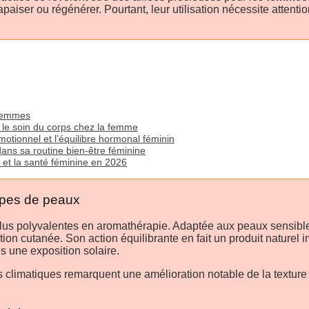
paiser ou régénérer. Pourtant, leur utilisation nécessite attention
 femmes
t le soin du corps chez la femme
émotionnel et l’équilibre hormonal féminin
dans sa routine bien-être féminine
s et la santé féminine en 2026
types de peaux
 plus polyvalentes en aromathérapie. Adaptée aux peaux sensible
ration cutanée. Son action équilibrante en fait un produit nature
 une exposition solaire.
matiques remarquent une amélioration notable de la texture et 